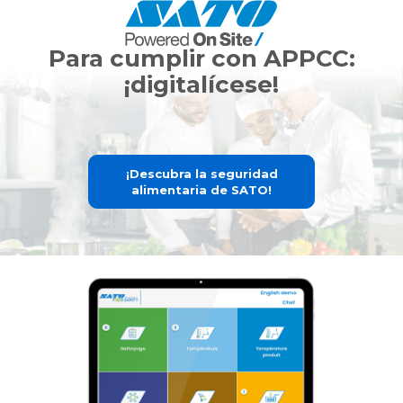
Skip
to
content
Para cumplir con APPCC:
¡digitalícese!
¡Descubra la seguridad
alimentaria de SATO!